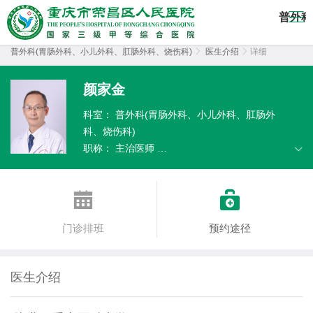
普外科
普外科(胃肠外科、小儿外科、肛肠外科、烧伤科)

医生介绍

详细
颜家金
科室：
普外科(胃肠外科、小儿外科、肛肠外
科、烧伤科)
职称：
主治医师
擅长：
外科常见病、多发病诊断、治疗及康复
指导。


门诊排班
预约途径
医生介绍