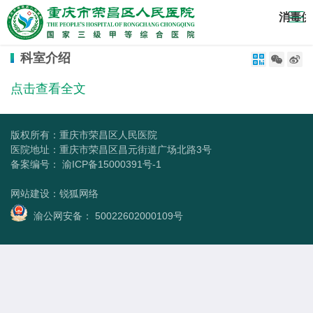
消毒供
科室介绍



点击查看全文
版权所有：重庆市荣昌区人民医院
医院地址：重庆市荣昌区昌元街道广场北路3号
备案编号：
渝ICP备15000391号-1
网站建设
：
锐狐网络
渝公网安备： 50022602000109号