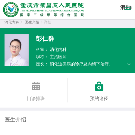
消化内
消化内科

医生介绍

详细
彭仁群
科室：
消化内科
职称：
主治医师
擅长：
消化道疾病的诊疗及内镜下治疗。


门诊排班
预约途径
医生介绍