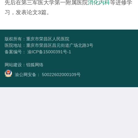
先后在第三军医大学第一附属医院
消化内科
等进修学
习，发表论文
3
篇。
版权所有：重庆市荣昌区人民医院
医院地址：重庆市荣昌区昌元街道广场北路3号
备案编号：
渝ICP备15000391号-1
网站建设
：
锐狐网络
渝公网安备： 50022602000109号