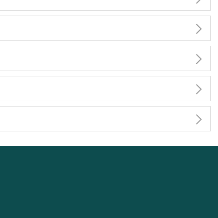



