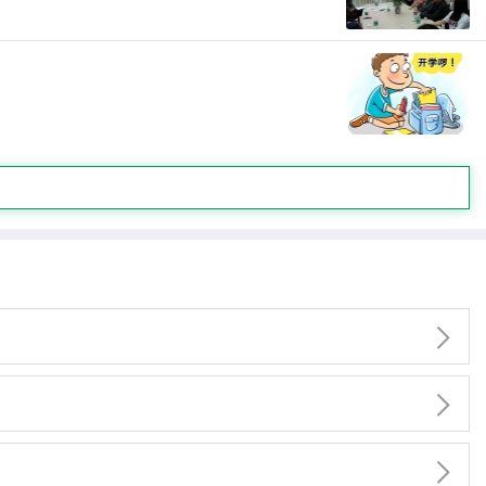


