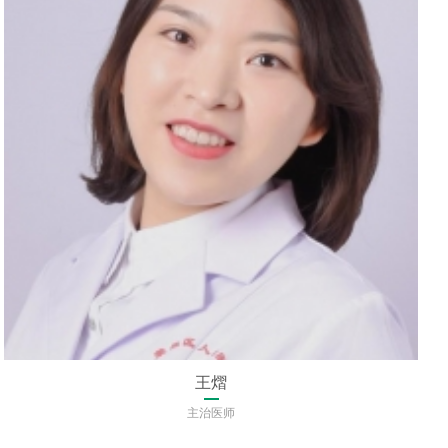
王熠
主治医师